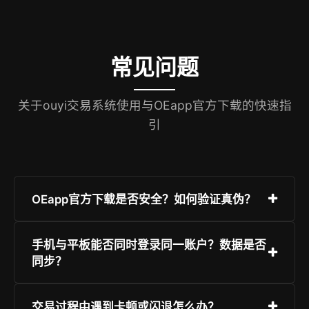
常见问题
关于ouyi交易系统使用与OEapp官方下载的快速指
引
OEapp官方下载是否安全？如何验证真伪？
ouyi仅通过官网（ouyi.com）及应用商店官方渠
手机与平板能否同时登录同一账户？数据是否
道分发App。请认准“ouyi Limited”开发者签名；
同步？
所有下载链接均以https://reg.ouyireg.com/开
头，并支持SSL证书校验。切勿通过短信、社交软
支持全平台多端并发登录，订单、持仓、资金、设
交易过程中遇到卡顿或闪退怎么办？