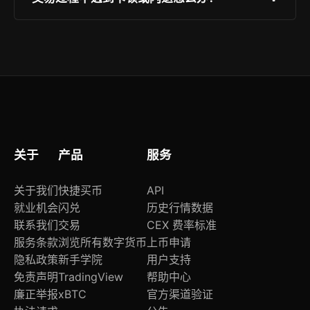
件等非官方渠道安装。
置等核心数据毫秒级双向同步。横屏模式在iPad/
安卓平板上自动激活专业交易界面，无需额外配
请优先更新至最新版OEapp；检查网络是否启用
置。
QoS加速或企业防火墙限制；若仍异常，可启用
“精简模式”（设置→性能优化）降低渲染负载。我
们承诺：因平台原因导致的异常成交，将依据《交
易保障协议》全额补偿。
关于
产品
服务
关于我们
快捷买币
API
就业机会
闪兑
历史行情数据
联系我们
交易
CEX 费率标准
服务条款
浏览所有数字货币
上币申请
隐私政策
新手学院
用户支持
免责声明
TradingView
帮助中心
廉正举报
xBTC
官方渠道验证